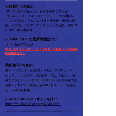
浜崎貴司
(↑写真左)
1965年6月11日生まれ。栃木県宇都宮市出身。
1990年フライングキッズでデビュー。Vocal担当。
シングル19枚、アルバム13枚を発売後、98年に解
散。その後、ソロアーティストとして活動。2007年
FLYING KIDS再集結。
FLYING KIDS
の最新情報はコチ
ラ
>>
http://fk6.jp/
9/11（金) 【ビルボードライブ東京】有観客ライブ&同時
配信開催決定！
柴田修平
(↑写真右)
前作『ヘアカタ。(女性モード社)』プロデューサー
にして、『カミガタ。(女性モード社』発起人。 映
像プロダクション【STUDIO IKKI】代表 中央線の代
表的ヘアサロン【阿佐ヶ谷 3349】オーナーも務め
る。永遠の反抗期。
STUDIO IKKI
(スタジオイッキ) HP
https://studio-ikki.asagaya3349.com