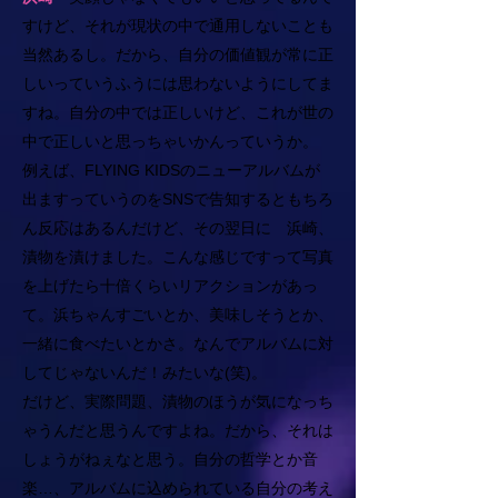
すけど、それが現状の中で通用しないことも
当然あるし。だから、自分の価値観が常に正
しいっていうふうには思わないようにしてま
すね。自分の中では正しいけど、これが世の
中で正しいと思っちゃいかんっていうか。
例えば、FLYING KIDSのニューアルバムが
出ますっていうのをSNSで告知するともちろ
ん反応はあるんだけど、その翌日に 浜崎、
漬物を漬けました。こんな感じですって写真
を上げたら十倍くらいリアクションがあっ
て。浜ちゃんすごいとか、美味しそうとか、
一緒に食べたいとかさ。なんでアルバムに対
してじゃないんだ！みたいな(笑)。
だけど、実際問題、漬物のほうが気になっち
ゃうんだと思うんですよね。だから、それは
しょうがねぇなと思う。自分の哲学とか音
楽…、アルバムに込められている自分の考え