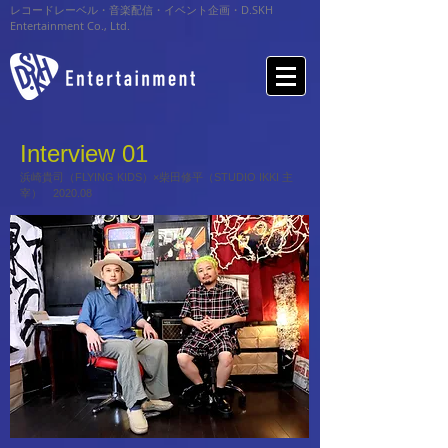
レコードレーベル・音楽配信・イベント企画・D.SKH
Entertainment Co., Ltd.
Interview 01
浜崎貴司（FLYING KIDS）×柴田修平（STUDIO IKKI 主
宰） 2020.08