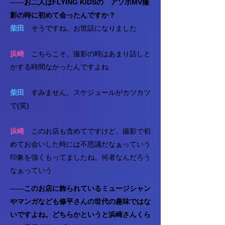
――
お二人はFLYING KIDSの アソボMV撮
影の時に初めて会ったんですか？
柴田
そうですね。お世話になりました
浜崎
こちらこそ。撮影の時はあまり話しと
かする時間なかったんですよね
柴田
すみません、スケジュールがカツカツ
で(笑)
浜崎
このお店も含めてですけど、撮影で初
めてお会いした時には不思議だなぁっていう
印象を強くもってましたね。何者なんだろう
なぁっていう
――
このお店に飾られているミュージシャン
やマンガなども修平さんの世代の趣味ではな
いですよね。
どちらかというと浜崎さんくら