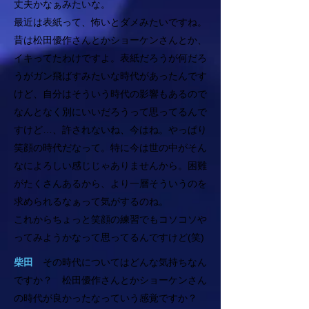
丈夫かなぁみたいな。
最近は表紙って、怖いとダメみたいですね。
昔は松田優作さんとかショーケンさんとか、
イキってたわけですよ。表紙だろうが何だろ
うがガン飛ばすみたいな時代があったんです
けど、自分はそういう時代の影響もあるので
なんとなく別にいいだろうって思ってるんで
すけど…、許されないね、今はね。やっぱり
笑顔の時代だなって。
特に今は世の中がそん
なによろしい感じじゃありませんから。困難
がたくさんあるから、より一層そういうのを
求められるなぁって気がするのね。
これからちょっと笑顔の練習でもコソコソや
ってみようかなって思ってるんですけど(笑)
柴田
その時代についてはどんな気持ちなん
ですか？ 松田優作さんとかショーケンさん
の時代が良かったなっていう感覚ですか？