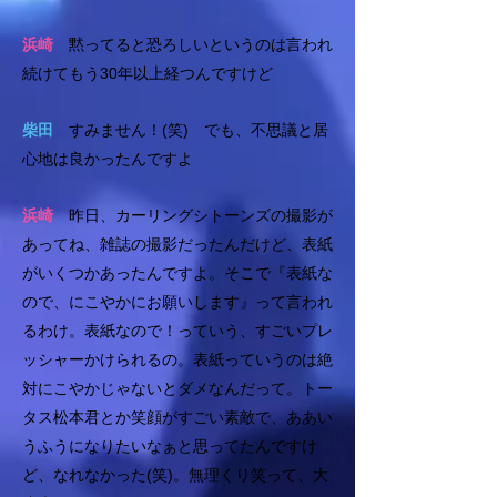
浜崎
黙ってると恐ろしいというのは言われ
続けてもう30年以上経つんですけど
柴田
すみません！(笑) でも、不思議と居
心地は良かったんですよ
浜崎
昨日、カーリングシトーンズの撮影が
あってね、雑誌の撮影だったんだけど、表紙
がいくつかあったんですよ。そこで『表紙な
ので、にこやかにお願いします』って言われ
るわけ。表紙なので！っていう、すごいプレ
ッシャーかけられるの。表紙っていうのは絶
対にこやかじゃないとダメなんだって。トー
タス松本君とか笑顔がすごい素敵で、ああい
うふうになりたいなぁと思ってたんですけ
ど、なれなかった(笑)。無理くり笑って、大