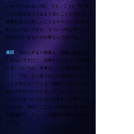
…やってられない(笑)。でも、こういうスタ
イルの美容室ってあまり見たことがなくて、
映像作品とか新しいことをやろうとされてる
わけじゃないですか。そういう時はやっぱり
意志みたいなものが必要なんですかね
柴田
僕からすると映像も、語弊があるかも
しれないですけど、浜崎さんにとっての漬物
に近いというか。本業はこっち(美容室)にあ
って、でも、より多くの人に自分のやりたい
ことを見せるってなると動画とかのほうがわ
かりやすかったりする。で、そこからリアク
ションがあったらお店にお客さんが来てくれ
たりとか、面白いことやってるねっていうの
があるので。ちょっと漬物的な感覚もわかる
ような