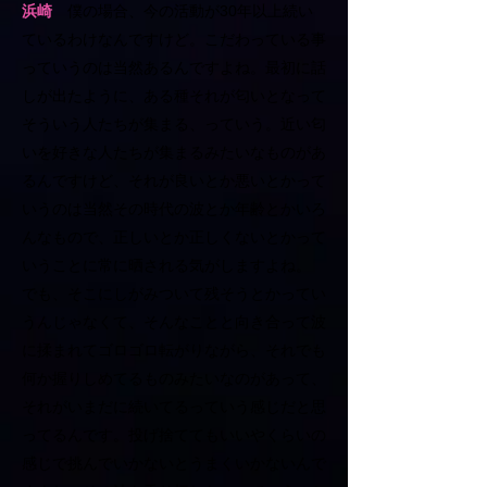
浜崎
僕の場合、今の活動が30年以上続い
ているわけなんですけど。こだわっている事
っていうのは当然あるんですよね。最初に話
しが出たように、ある種それが匂いとなって
そういう人たちが集まる、っていう。近い匂
いを好きな人たちが集まるみたいなものがあ
るんですけど、それが良いとか悪いとかって
いうのは当然その時代の波とか年齢とかいろ
んなもので、正しいとか正しくないとかって
いうことに常に晒される気がしますよね。
でも、そこにしがみついて残そうとかってい
うんじゃなくて、そんなことと向き合って波
に揉まれてゴロゴロ転がりながら、それでも
何か握りしめてるものみたいなのがあって、
それがいまだに続いてるっていう感じだと思
ってるんです。投げ捨ててもいいやくらいの
感じで挑んでいかないとうまくいかないんで