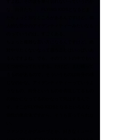
すよね。その波を乗り切れないっていうのか
な。自分たち…、FLYING KIDSとなるとま
たちょっと別なところがあるんですけど、個
人的な部分のアイデンティティーみたいなも
のっていうのは、すごくある。
ちょっと複雑な言い方になるんですけど、絶
対やりたくないなって思うことはいっぱいあ
るんですよね。でも、そのリストの中でもい
くつかやってたりする。だけど、まだ残って
るものがあるので、そういうものは自分の感
じなのかな。
アイデンティティーっていうよ
うなもの、自分というものを表現してるもの
の何かになってるのかなって気はするんで
す。そこがFLYING KIDSとなるといろんな
個性の集合体ですから、そうも言ってられな
い。
ファンクとかグルーヴとか、好きなミュージ
シャンでいえばプリンスだとか、そういうキ