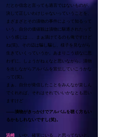
だとか信念と言っても過言ではないものが、
決して正しいわけじゃないっていうことを、
まざまざとその漬物の事件によって知るって
いう。自分の価値観は漬物に駆逐されたって
いう感じは…、まぁ漬けてるのも俺ですけど
ね(笑)。その辺は騙し騙し、様子を見ながら
生きていくっていうか。あまりこう頑なに思
わずに、しょうがねぇなと思いながら。漬物
を出しながらアルバムを宣伝していこうかな
って(笑)。
まぁ、自分が発信したことをみんなが楽しん
でくれれば、それはそれでいいかなとも思い
ますけど
――漬物がきっかけでアルバムを聴く方もい
るかもしれないですし(笑)。
浜崎
いや、確実にいる…と思ってないと、