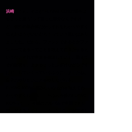
浜崎
うん。そこが“FLYING KIDSの場合は
ちょっと違う”って言った部分なんですけ
ど、個性の集合体だからそれをわかりやすく
伝えたほうがいいだろうっていう思いはあり
ましたね。だから、ファンクであるとかファ
ンキーであるってことを敢えて目立たせると
いうか。それで全員を表現していく。敢えて
その説明を、まぁちょっとふざけながらです
けど、していくっていうふうにしましたね。
自分のやりたいことをやりながらも、
FLYING KIDSの旗みたいなものを敢えてわ
かりやすくしてるし、たぶん今後のFLYING
KIDSって…、今回のアルバムで全部できた
感じがするんですよ。やっとバンドが完成し
たような気がしていて。
今まではいろんなことを吸収し、学習し、全