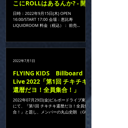
こにROLLはあるんか? - 開催
決定！
日時：2022年9月15日(木) OPEN
16:00/START 17:00 会場：恵比寿
LIQUIDROOM 料金（税込）： 前売
¥6,500+1D/当日¥7,000+1D 出演：
Diamond Shake(ダイアモンド☆ユカイ、木
暮‟shake”武彦) 他
2022年7月1日
FLYING KIDS Billboard
Live 2022「第1回 チキチキ
還暦だヨ！全員集合！」
2022年07月29日(金)ビルボードライブ東京
にて、『第1回 チキチキ還暦だヨ！全員集
合！』と題し、メンバーの丸山史朗 （Gt.）
と中園浩之（Dr.）の還暦をお祝いするライ
ブが開催決定！