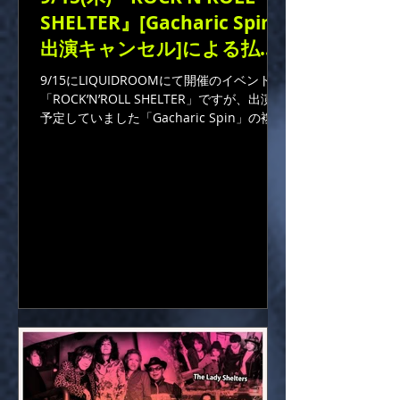
SHELTER』[Gacharic Spin
出演キャンセル]による払い
戻しのご案内
9/15にLIQUIDROOMにて開催のイベント
「ROCK’N’ROLL SHELTER」ですが、出演を
予定していました「Gacharic Spin」の複数
メンバーが新型コロナウイルスに感染した
ことによる出演キャンセルを受けまして、
チケットの払い戻しのご案内をさせていた
だきます。