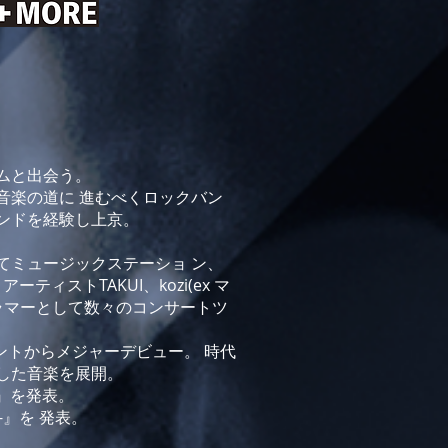
ラムと出会う。
楽の道に 進むべくロックバン
゙ンドを経験し上京。
てミュージックステーショ ン、
ーティストTAKUI、kozi(ex マ
ドラマーとして数々のコンサートツ
ンメントからメジャーデビュー。 時代
した音楽を展開。
S』を発表。
生-』を 発表。