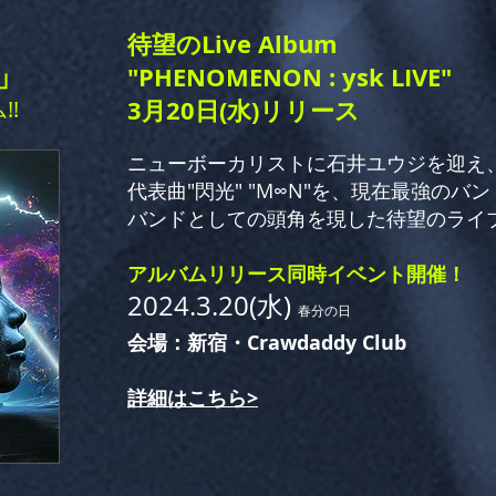
待望のLive Album
」
"PHENOMENON : ysk LIVE"
3月20日(水)リリース
!
ニューボーカリストに石井ユウジを迎え、
代表曲"閃光" "M∞N"を、現在最強の
バンドとしての頭角を現した待望のライブア
アルバムリリース​同時イベント開催！
2024.3.20(水)
春分の日
会場：新宿・Crawdaddy Club
詳細はこちら>