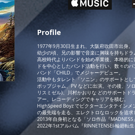
Profile
1977年9月30日生まれ、大阪府吹田市出身。
幼少の頃、兄の影響で音楽に興味を持ちド
高校時代よりバンドを始め卒業後、本格的に音
ドを中心としたバンド活動を行い、数々のハ
バンド「CHILD」でメジャーデビュー。
活動中もタレント「ソニン」のサポートとし
ポップジャム、PV などに出演。その後、ソロア
リスミゼル)、川村かおりな どのサポート
アー、レコーディングでキャリアを積む。
HighSpeed Boyz でビクターエンタテイ
の最先端を走る、エレクトロなロックを追求
2013年自身初となる「ソロ作品『MADNES
2022年1stアルバム『RINNETENSEI-輪廻転