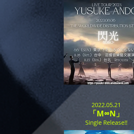
2022.05.21
「M∞N」
Single Release!!