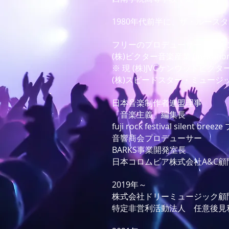
1980年代前半に、ザ・ルースタ
フリーのプロデューサー、アレ
(株)ビクター音楽産業 (invitatio
※ 現 (株)JVCケンウッドビ
(株)スピードスター・ミュージ
日本音楽制作者連盟理事
「音楽主義」編集長
fuji rock festival silent b
音響商会プロデューサー
BARKS事業開発室長
日本コロムビア株式会社A&C顧
2019年～
株式会社ドリーミュージック顧
特定非営利活動法人 任意後見