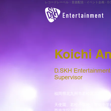
レコードレーベル・音楽配信・イベント企画・D.SKH Ente
Koichi A
D.SKH Entertainment
Supervisor
福岡県北九州市若松区出身。
天使園、若松小学校、響南中学
西南学院高等学校中退、北九州