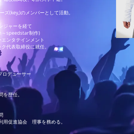
ーズ(key,)のメンバーとして活動。
ンジャーを経て
n～speedstar制作)
クターエンタテインメント
ック代表取締役に就任。
reeze プロデューサー
問を歴任。
問
利用促進協会 理事を務める。