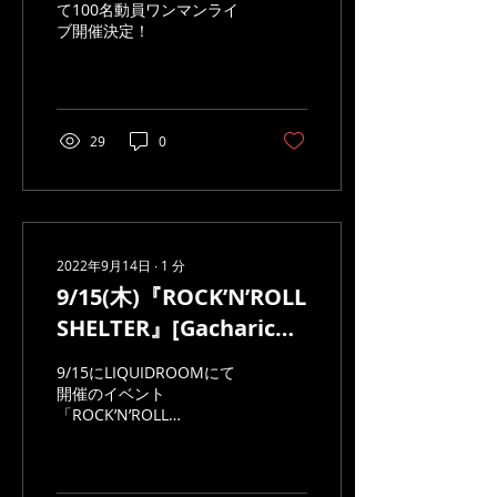
て100名動員ワンマンライ
ブ開催決定！
29
0
2022年9月14日
∙
1
分
9/15(木)『ROCK’N’ROLL
SHELTER』[Gacharic
Spin 出演キャンセル]に
9/15にLIQUIDROOMにて
よる払い戻しのご案内
開催のイベント
「ROCK’N’ROLL
SHELTER」ですが、出演を
予定していました
「Gacharic Spin」の複数