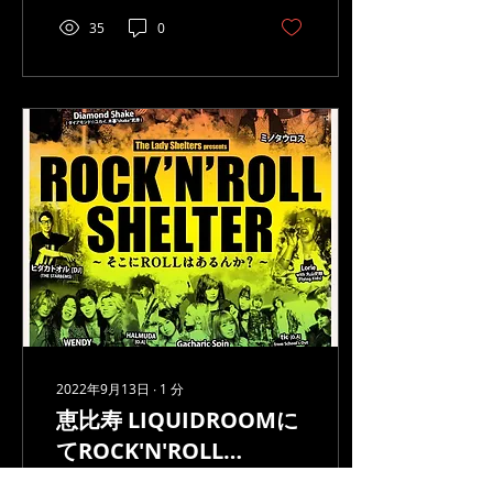
メンバーが新型コロナウイ
ルスに感染したことによる
35
0
出演キャンセルを受けまし
て、チケットの払い戻しの
ご案内をさせていただきま
す。
2022年9月13日
∙
1
分
恵比寿 LIQUIDROOMに
てROCK'N'ROLL
SHELTER - そこにROLL