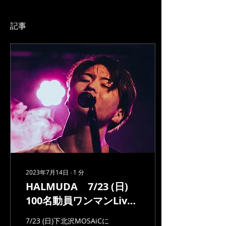
記事
2023年7月14日
∙
1
分
HALMUDA 7/23 (日)
100名動員ワンマンLive
＠下北沢MOSAiC
7/23 (日)下北沢MOSAiCに